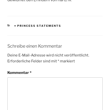
Gewidmet den Erfindern von Hartz IV.
KATEGORIEN
♥ PRINCESS STATEMENTS
Schreibe einen Kommentar
Deine E-Mail-Adresse wird nicht veröffentlicht.
Erforderliche Felder sind mit
*
markiert
Kommentar
*