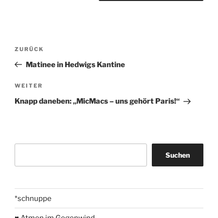
Beitragsnavigation
Vorheriger
ZURÜCK
Beitrag
Matinee in Hedwigs Kantine
Nächster
WEITER
Beitrag
Knapp daneben: „MicMacs – uns gehört Paris!“
Suchen
Suchen
*schnuppe
♥ Atmen im Gegenwind