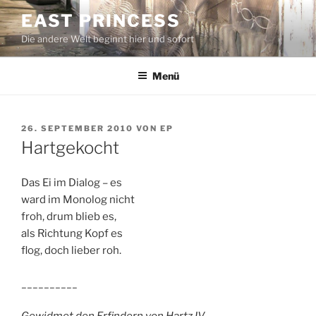
Zum
EAST PRINCESS
Inhalt
Die andere Welt beginnt hier und sofort
springen
Menü
VERÖFFENTLICHT
26. SEPTEMBER 2010
VON
EP
AM
Hartgekocht
Das Ei im Dialog – es
ward im Monolog nicht
froh, drum blieb es,
als Richtung Kopf es
flog, doch lieber roh.
__________