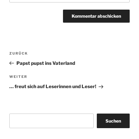
Beitragsnavigation
Vorheriger
ZURÜCK
Beitrag
Papst pupst ins Vaterland
Nächster
WEITER
Beitrag
… freut sich auf Leserinnen und Leser!
Suchen
Suchen