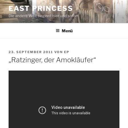
Zum
EAST PRINCESS
Inhalt
Die andere Welt beginnt hier und sofort
springen
Menü
VERÖFFENTLICHT
23. SEPTEMBER 2011
VON
EP
AM
„Ratzinger, der Amokläufer“