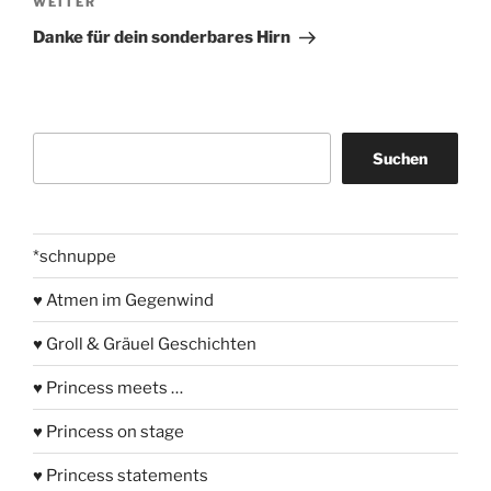
Nächster
WEITER
Beitrag
Danke für dein sonderbares Hirn
Suchen
Suchen
*schnuppe
♥ Atmen im Gegenwind
♥ Groll & Gräuel Geschichten
♥ Princess meets …
♥ Princess on stage
♥ Princess statements