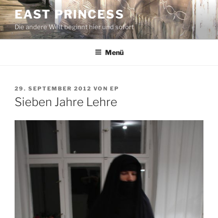
Zum
EAST PRINCESS
Inhalt
Die andere Welt beginnt hier und sofort
springen
Menü
VERÖFFENTLICHT
29. SEPTEMBER 2012
VON
EP
AM
Sieben Jahre Lehre