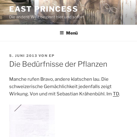
Zum
EAST PRINCESS
Inhalt
Die andere Welt beginnt hier und sofort
springen
Menü
VERÖFFENTLICHT
5. JUNI 2013
VON
EP
AM
Die Bedürfnisse der Pflanzen
Manche rufen Bravo, andere klatschen lau. Die
schweizerische Gemächlichkeit jedenfalls zeigt
Wirkung. Von und mit Sebastian Krähenbühl. Im
TD
.