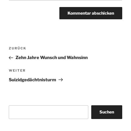
Beitragsnavigation
Vorheriger
ZURÜCK
Beitrag
Zehn Jahre Wunsch und Wahnsinn
Nächster
WEITER
Beitrag
Suizidgedächtnisturm
Suchen
Suchen