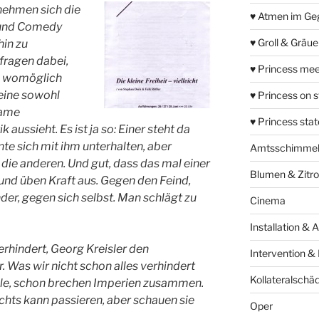
nehmen sich die
♥ Atmen im Ge
t und Comedy
♥ Groll & Gräu
hin zu
fragen dabei,
♥ Princess mee
nd womöglich
 eine sowohl
♥ Princess on 
same
♥ Princess sta
aussieht. Es ist ja so: Einer steht da
nte sich mit ihm unterhalten, aber
Amtsschimme
 die anderen. Und gut, dass das mal einer
Blumen & Zitr
und üben Kraft aus. Gegen den Feind,
er, gegen sich selbst. Man schlägt zu
Cinema
Installation & 
rhindert, Georg Kreisler den
Intervention &
r. Was wir nicht schon alles verhindert
Kollateralschä
Zeile, schon brechen Imperien zusammen.
Nichts kann passieren, aber schauen sie
Oper