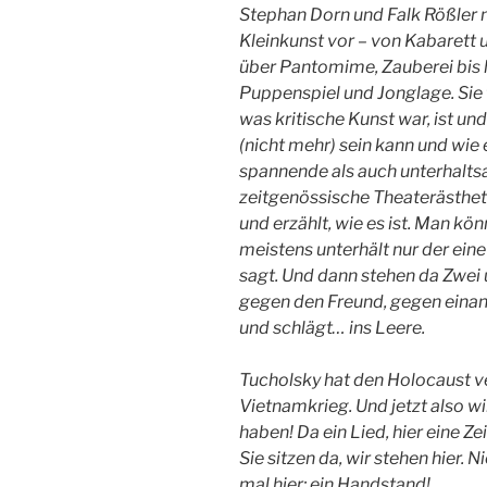
Stephan Dorn und Falk Rößler 
Kleinkunst vor – von Kabaret
über Pantomime, Zauberei bis 
Puppenspiel und Jonglage. Sie 
was kritische Kunst war, ist u
(nicht mehr) sein kann und wie
spannende als auch unterhalt
zeitgenössische Theaterästhetik 
und erzählt, wie es ist. Man kön
meistens unterhält nur der eine
sagt. Und dann stehen da Zwei 
gegen den Freund, gegen einand
und schlägt… ins Leere.
Tucholsky hat den Holocaust ve
Vietnamkrieg. Und jetzt also wi
haben! Da ein Lied, hier eine 
Sie sitzen da, wir stehen hier. 
mal hier: ein Handstand!