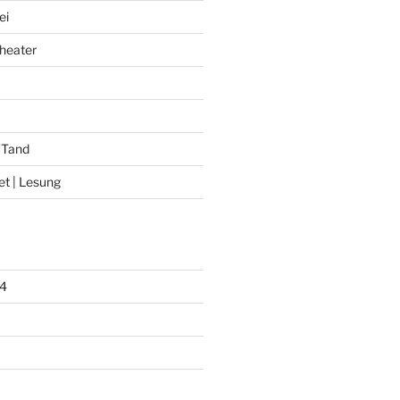
ei
heater
 Tand
et | Lesung
4