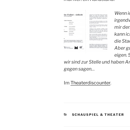
Wenn ic
irgendw
mir den
kann ic
die St
Aber g
eigen. 
wir sind zur Stelle und haben A
gegen sagen…
Im
Theaterdiscounter
.
KATEGORIEN
SCHAUSPIEL & THEATER