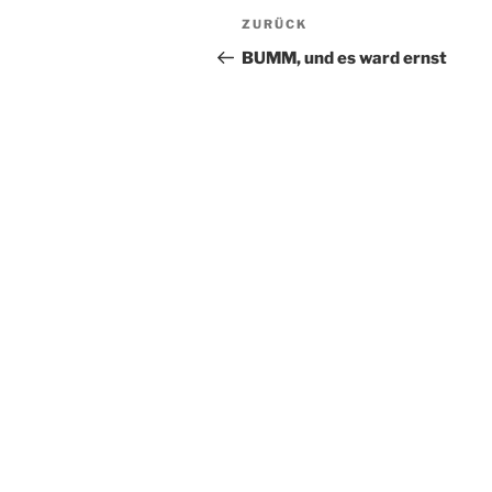
Beitragsnavigation
Vorheriger
ZURÜCK
Beitrag
BUMM, und es ward ernst