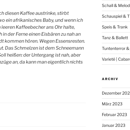
Schall & Melod
h diesen Kaffee austrinke, stirbt
Schauspiel & T
o ein afrikanisches Baby, und wenn ich
 leeren Kaffeebecher ans Ohr halte,
Speis & Trank
h in der Ferne einen Eisbären zu nah an
Tanz & Ballett
adt kommen hören. Wegen Essensresten.
ut. Das Schmelzen ist dem Schneemann
Tuntenterror &
Soll heißen: der Untergang ist nah, aber
Varieté | Cabar
nzüge an, da kann man eigentlich nichts
ARCHIV
Dezember 202
März 2023
Februar 2023
Januar 2023