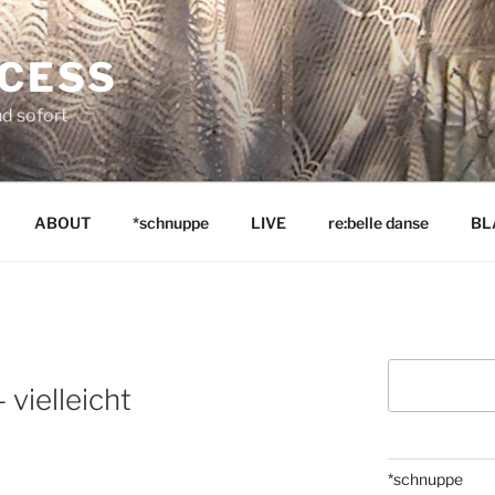
NCESS
nd sofort
ABOUT
*schnuppe
LIVE
re:belle danse
BL
Suchen
 vielleicht
*schnuppe