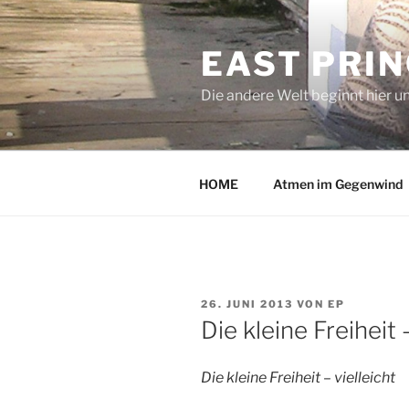
Zum
Inhalt
EAST PRI
springen
Die andere Welt beginnt hier u
HOME
Atmen im Gegenwind
VERÖFFENTLICHT
26. JUNI 2013
VON
EP
AM
Die kleine Freiheit –
Die kleine Freiheit – vielleicht