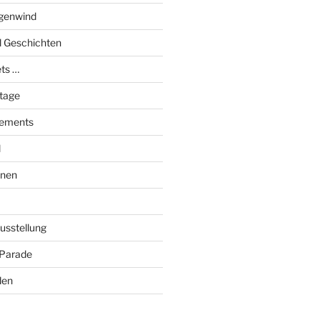
genwind
el Geschichten
ts …
stage
tements
l
onen
Ausstellung
 Parade
den