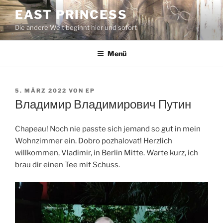
Zum
EAST PRINCESS
Inhalt
Die andere Welt beginnt hier und sofort
springen
Menü
VERÖFFENTLICHT
5. MÄRZ 2022
VON
EP
AM
Владимир Владимирович Путин
Chapeau! Noch nie passte sich jemand so gut in mein
Wohnzimmer ein. Dobro pozhalovat! Herzlich
willkommen, Vladimir, in Berlin Mitte. Warte kurz, ich
brau dir einen Tee mit Schuss.