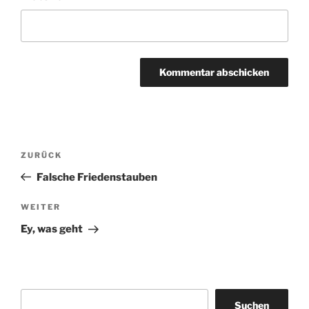
Beitragsnavigation
Vorheriger
ZURÜCK
Beitrag
Falsche Friedenstauben
Nächster
WEITER
Beitrag
Ey, was geht
Suchen
Suchen