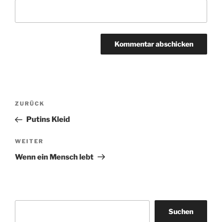
Beitragsnavigation
Vorheriger
ZURÜCK
Beitrag
Putins Kleid
Nächster
WEITER
Beitrag
Wenn ein Mensch lebt
Suchen
Suchen