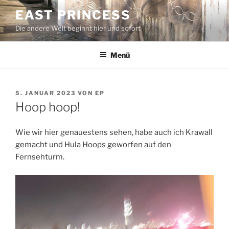
Zum
EAST PRINCESS
Inhalt
Die andere Welt beginnt hier und sofort
springen
Menü
VERÖFFENTLICHT
5. JANUAR 2023
VON
EP
AM
Hoop hoop!
Wie wir hier genauestens sehen, habe auch ich Krawall
gemacht und Hula Hoops geworfen auf den
Fernsehturm.