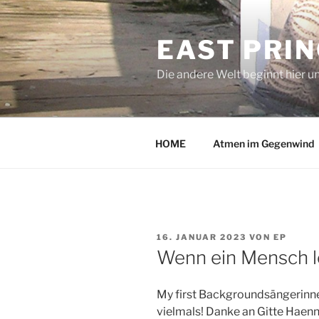
Zum
Inhalt
EAST PRI
springen
Die andere Welt beginnt hier u
HOME
Atmen im Gegenwind
VERÖFFENTLICHT
16. JANUAR 2023
VON
EP
AM
Wenn ein Mensch l
My first Backgroundsängerinne
vielmals! Danke an Gitte Haen