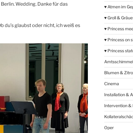
 Berlin. Wedding. Danke für das
♥ Atmen im Ge
♥ Groll & Gräu
Ob du’s glaubst oder nicht, ich weiß es
♥ Princess mee
♥ Princess on 
♥ Princess sta
Amtsschimme
Blumen & Zitr
Cinema
Installation & 
Intervention &
Kollateralschä
Oper