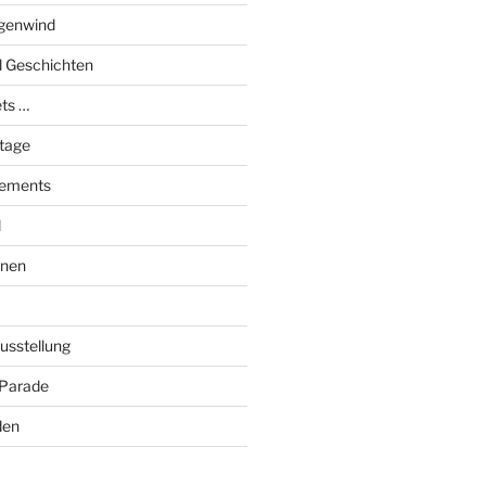
genwind
el Geschichten
ts …
stage
tements
l
onen
Ausstellung
 Parade
den