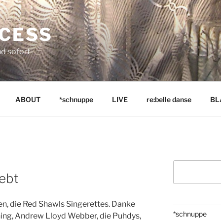
NCESS
nd sofort
ABOUT
*schnuppe
LIVE
re:belle danse
BL
Suchen
ebt
n, die Red Shawls Singerettes. Danke
*schnuppe
ning, Andrew Lloyd Webber, die Puhdys,