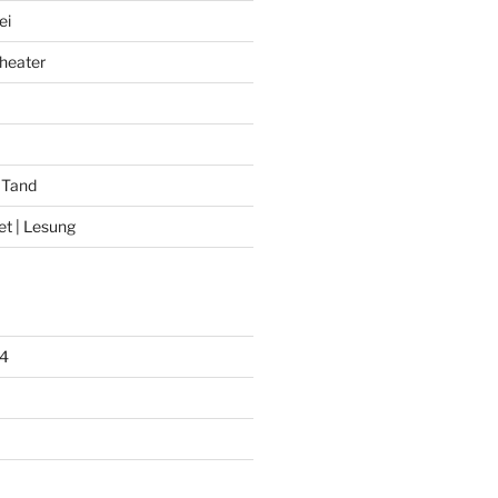
ei
heater
 Tand
et | Lesung
4