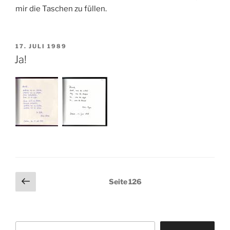
mir die Taschen zu füllen.
VERÖFFENTLICHT
17. JULI 1989
AM
Ja!
Seitennummerierung
Vorherige
Seite
126
Seite
der
Beiträge
Suchen