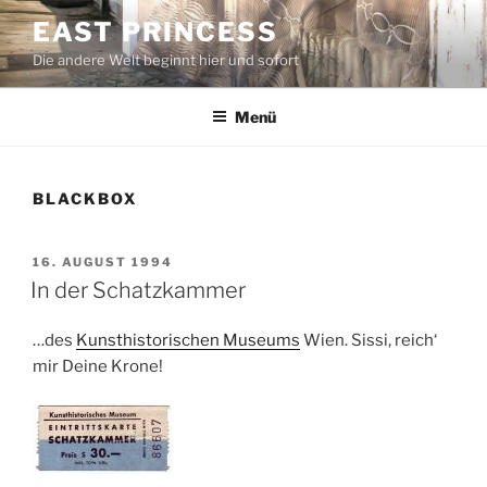
Zum
EAST PRINCESS
Inhalt
Die andere Welt beginnt hier und sofort
springen
Menü
BLACKBOX
VERÖFFENTLICHT
16. AUGUST 1994
AM
In der Schatzkammer
…des
Kunsthistorischen Museums
Wien. Sissi, reich‘
mir Deine Krone!