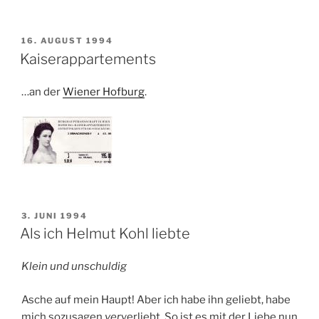
VERÖFFENTLICHT
16. AUGUST 1994
AM
Kaiserappartements
…an der
Wiener Hofburg
.
VERÖFFENTLICHT
3. JUNI 1994
AM
Als ich Helmut Kohl liebte
Klein und unschuldig
Asche auf mein Haupt! Aber ich habe ihn geliebt, habe
mich sozusagen
ver
verliebt. So ist es mit der Liebe nun