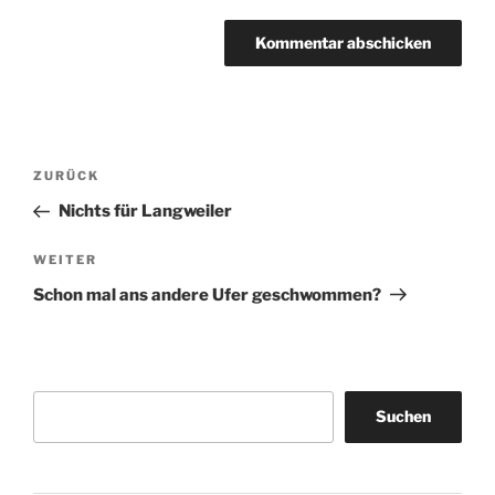
Beitragsnavigation
Vorheriger
ZURÜCK
Beitrag
Nichts für Langweiler
Nächster
WEITER
Beitrag
Schon mal ans andere Ufer geschwommen?
Suchen
Suchen