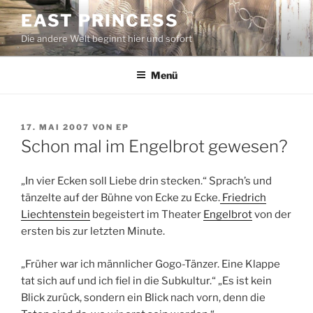
Zum
EAST PRINCESS
Inhalt
Die andere Welt beginnt hier und sofort
springen
Menü
VERÖFFENTLICHT
17. MAI 2007
VON
EP
AM
Schon mal im Engelbrot gewesen?
„In vier Ecken soll Liebe drin stecken.“ Sprach’s und
tänzelte auf der Bühne von Ecke zu Ecke.
Friedrich
Liechtenstein
begeistert im Theater
Engelbrot
von der
ersten bis zur letzten Minute.
„Früher war ich männlicher Gogo-Tänzer. Eine Klappe
tat sich auf und ich fiel in die Subkultur.“ „Es ist kein
Blick zurück, sondern ein Blick nach vorn, denn die