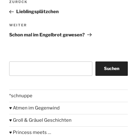
Vorheriger
ZURÜCK
Beitrag
Lieblingsplätzchen
Nächster
WEITER
Beitrag
Schon mal im Engelbrot gewesen?
Suchen
Suchen
*schnuppe
♥ Atmen im Gegenwind
♥ Groll & Gräuel Geschichten
♥ Princess meets …