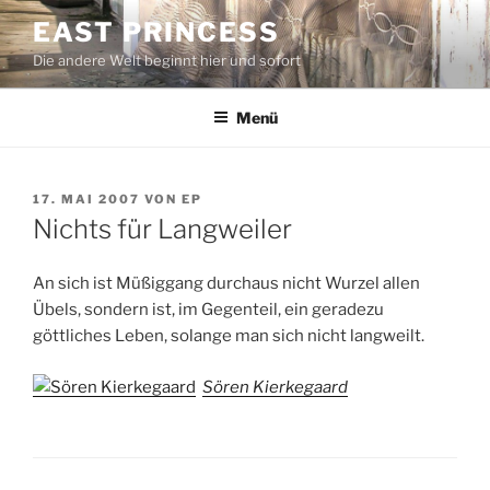
Zum
EAST PRINCESS
Inhalt
Die andere Welt beginnt hier und sofort
springen
Menü
VERÖFFENTLICHT
17. MAI 2007
VON
EP
AM
Nichts für Langweiler
An sich ist Müßiggang durchaus nicht Wurzel allen
Übels, sondern ist, im Gegenteil, ein geradezu
göttliches Leben, solange man sich nicht langweilt.
Sören Kierkegaard