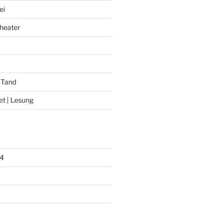
ei
heater
 Tand
et | Lesung
4