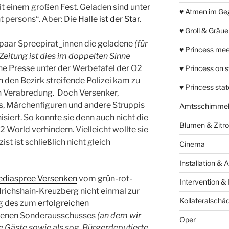
t einem großen Fest. Geladen sind unter
♥ Atmen im Ge
 persons“. Aber:
Die Halle ist der Star
.
♥ Groll & Gräu
 paar Spreepirat_innen die geladene
(für
♥ Princess mee
Zeitung ist dies im doppelten Sinne
ne Presse unter der Werbetafel der O2
♥ Princess on 
h den Bezirk streifende Polizei kam zu
♥ Princess sta
n Verabredung. Doch Versenker,
s, Märchenfiguren und andere Struppis
Amtsschimme
siert. So konnte sie denn auch nicht die
Blumen & Zitr
World verhindern. Vielleicht wollte sie
ist ist schließlich nicht gleich
Cinema
Installation & 
Mediaspree Versenken
vom grün-rot-
Intervention &
drichshain-Kreuzberg nicht einmal zur
Kollateralschä
ng des zum
erfolgreichen
henen Sonderausschusses
(an dem
wir
Oper
 Gäste sowie als sog. Bürgerdeputierte