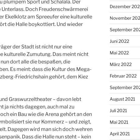
 zu plumpem Sport und Schalala. Der
Dezember 202
ne Unterlass. Doch Freudenschwärmerei
er Ekelklotz am Spreeufer eine kulturelle
November 20
ört die Halle boykottiert. Und wieder
September 20
Juni 2022
ger der Stadt ist nicht nur eine
Mai 2022
ne kulturelle Zumutung. Das meint nicht
 nun dort alle die bespaßen, die
März 2022
n. Es meint: dass die Kultur des Mega-
Februar 2022
uzberg-Friedrichshain gehört, dem Kiez
September 20
und Graswurzeltheater – davon lebt
August 2021
cht ja nichts dagegen, auch mal zu
Juli 2021
och ein Bau wie die Arena gehört an den
symbolisiert sie nur Kommerz – und zeigt,
Mai 2021
kelt. Dagegen wird man sich doch wehren
April 2021
enpanik. Dass die Halle nun steht – kein