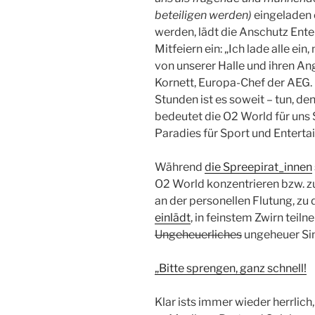
beteiligen werden)
eingeladen 
werden, lädt die Anschutz Ente
Mitfeiern ein: „Ich lade alle ein,
von unserer Halle und ihren An
Kornett, Europa-Chef der AEG. 
Stunden ist es soweit – tun, de
bedeutet die O2 World für un
Paradies für Sport und Enterta
Während
die Spreepirat_innen
O2 World konzentrieren bzw. 
an der personellen Flutung, zu 
einlädt
, in feinstem Zwirn teil
Ungeheuerliches
ungeheuer Sin
„Bitte sprengen, ganz schnell!
Klar ists immer wieder herrlich