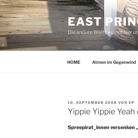
Zum
Inhalt
EAST PRI
springen
Die andere Welt beginnt hier u
HOME
Atmen im Gegenwind
VERÖFFENTLICHT
10. SEPTEMBER 2008
VON
EP
AM
Yippie Yippie Yea
Spreepirat_innen versenken „