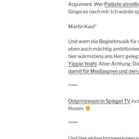
Argument. Wer
Paläste abreiß
Ginge es nach mir: Ich würde s
Martin Kaul“
Und wem die Begleitmusik für d
eben auch mächtig ambitionier
hier wärmstens ans Herz geleg
Yippie Yeah)
. Aber Achtung: Di
damit für Mediaspree und den
*****
Ostprinzessin in Spiegel TV
zu 
Hosen.
*****
Und hier einige Impressionen v