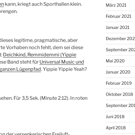
en
kann, kriegt auch Sporthallen klein.
März 2021
prengen.
Februar 2021
Januar 2021
Dezember 20
ieses legitime, pragmatische, aber
te Vorhaben noch fehlt, dem sei diese
September 20
t:
Deichkind, Remmidemmi (Yippie
Mai 2020
ese Band steht für
Universal Music und
 ganzen Lügenpfad
. Yippie Yippie Yeah?
Januar 2020
Februar 2019
Oktober 2018
sehen. Für 3,5 Sek. (Minute 2:12). In roten
September 20
Juni 2018
April 2018
on der versenkerischen Freiluft-