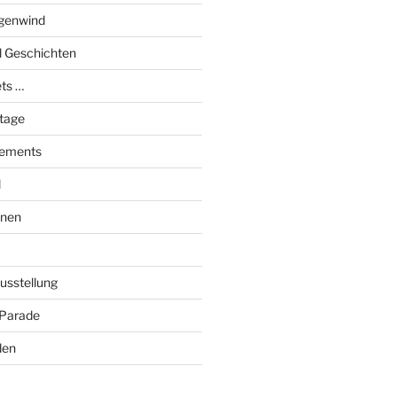
genwind
el Geschichten
ts …
stage
tements
l
onen
Ausstellung
 Parade
den