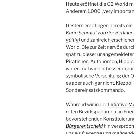
Heute eröffnet die O2 World mi
Anderem 1.000 „very important
Gestern empfingen bereits ein
Karin Schmidl von der Berliner 
gültig)
und zahlreich erschiene
World. Die zur Zeit nervös durc
spät zu dieser unangemeldete
Piratinnen, Autonomen, Hippie
waren mal wieder besser organi
symbolische Versenkung der O2 
es aber auch gar nicht. Kiezpoliz
Sondereinsatzkommando.
Während wir in der
Initiative 
roten Bezirksparlament in Frie
bevorstehenden Konstituieru
Bürgerentscheid
hin versproc
uns als fragende und mahnende