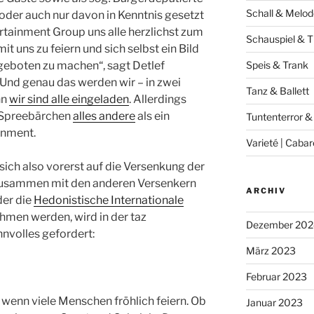
Schall & Melod
oder auch nur davon in Kenntnis gesetzt
rtainment Group uns alle herzlichst zum
Schauspiel & T
 mit uns zu feiern und sich selbst ein Bild
geboten zu machen“, sagt Detlef
Speis & Trank
Und genau das werden wir – in zwei
Tanz & Ballett
nn
wir sind alle eingeladen
. Allerdings
s Spreebärchen
alles andere
als ein
Tuntenterror &
inment.
Varieté | Cabar
sich also vorerst auf die Versenkung der
zusammen mit den anderen Versenkern
ARCHIV
der die
Hedonistische Internationale
nehmen werden, wird in der taz
Dezember 202
nvolles gefordert:
März 2023
Februar 2023
, wenn viele Menschen fröhlich feiern. Ob
Januar 2023