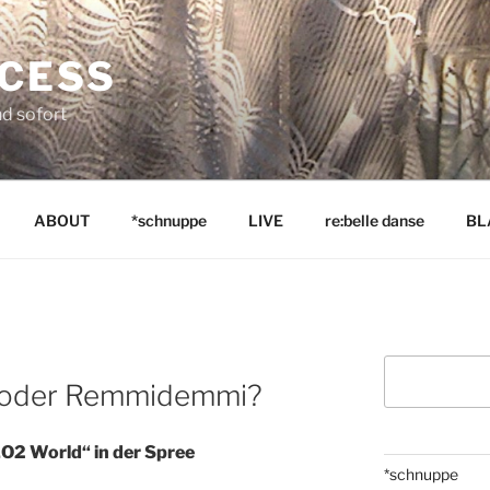
NCESS
nd sofort
ABOUT
*schnuppe
LIVE
re:belle danse
BL
Suchen
h oder Remmidemmi?
O2 World“ in der Spree
*schnuppe