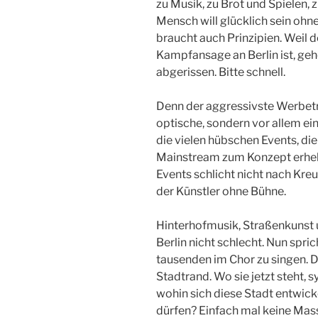
zu Musik, zu Brot und Spielen,
Mensch will glücklich sein oh
braucht auch Prinzipien. Weil d
Kampfansage an Berlin ist, geh
abgerissen. Bitte schnell.
Denn der aggressivste Werbeträ
optische, sondern vor allem ei
die vielen hübschen Events, die
Mainstream zum Konzept erhebe
Events schlicht nicht nach Kre
der Künstler ohne Bühne.
Hinterhofmusik, Straßenkunst 
Berlin nicht schlecht. Nun spri
tausenden im Chor zu singen. D
Stadtrand. Wo sie jetzt steht, 
wohin sich diese Stadt entwic
dürfen? Einfach mal keine Mass