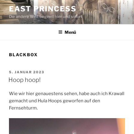
Zum
EAST PRINCESS
Inhalt
Die andere Welt beginnt hier und sofort
springen
Menü
BLACKBOX
VERÖFFENTLICHT
5. JANUAR 2023
AM
Hoop hoop!
Wie wir hier genauestens sehen, habe auch ich Krawall
gemacht und Hula Hoops geworfen auf den
Fernsehturm.