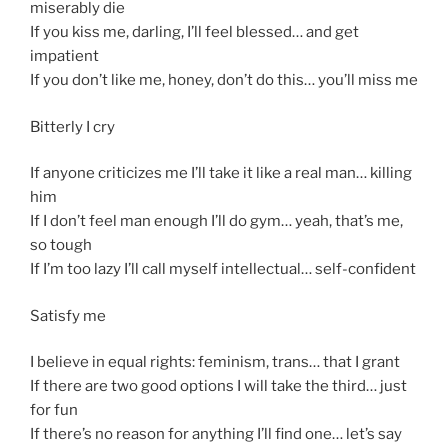
miserably die
If you kiss me, darling, I’ll feel blessed… and get
impatient
If you don’t like me, honey, don’t do this… you’ll miss me
Bitterly I cry
If anyone criticizes me I’ll take it like a real man… killing
him
If I don’t feel man enough I’ll do gym… yeah, that’s me,
so tough
If I’m too lazy I’ll call myself intellectual… self-confident
Satisfy me
I believe in equal rights: feminism, trans… that I grant
If there are two good options I will take the third… just
for fun
If there’s no reason for anything I’ll find one… let’s say