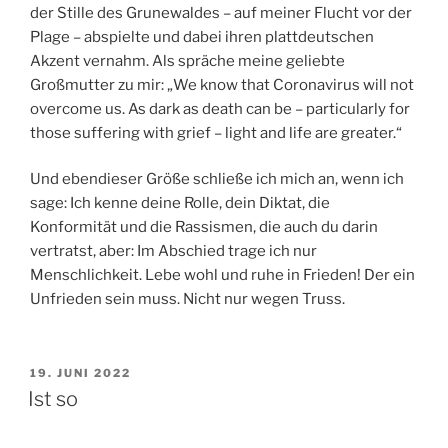
der Stille des Grunewaldes – auf meiner Flucht vor der
Plage – abspielte und dabei ihren plattdeutschen
Akzent vernahm. Als spräche meine geliebte
Großmutter zu mir: „We know that Coronavirus will not
overcome us. As dark as death can be – particularly for
those suffering with grief – light and life are greater.“
Und ebendieser Größe schließe ich mich an, wenn ich
sage: Ich kenne deine Rolle, dein Diktat, die
Konformität und die Rassismen, die auch du darin
vertratst, aber: Im Abschied trage ich nur
Menschlichkeit. Lebe wohl und ruhe in Frieden! Der ein
Unfrieden sein muss. Nicht nur wegen Truss.
VERÖFFENTLICHT
19. JUNI 2022
AM
Ist so