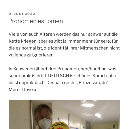
VERÖFFENTLICHT
9. JUNI 2022
AM
Pronomen est omen
Viele von euch Älteren werden das nur schwer auf die
Kette kriegen, aber es gibt ja immer mehr Jüngere, für
die es normal ist, die Identität ihrer Mitmenschen nicht
vollends zu ignorieren.
In Schweden jibbet drei Pronomen, hen/hon/han, was
super praktisch ist. DEUTSCH is schönes Sprach, aba
bissl unpraktüsch. Deshalb reicht „Prinzessin, du“.
Merci. I love u