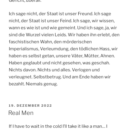
Gericht, überall.
Ich sage nicht, der Staat ist unser Freund. Ich sage
nicht, der Staat ist unser Feind. Ich sage, wir wissen,
wann es wie ist und wie gemeint. Und ich sage, ja, wir
sind die Wurzel vielen Leids. Wir haben ihn erlebt, den
faschistischen Wahn, den mörderischen
Imperialismus, Verleumdung, den tödlichen Hass, wir
haben es selbst getan, unsere Väter, Mütter, Ahnen.
Haben geglaubt und nicht gesehen, was geschah.
Nichts davon. Nichts und alles. Verlogen und
verleugnet. Selbstbetrug. Und am Ende haben wir
bezahlt. Niemals genug.
VERÖFFENTLICHT
19. DEZEMBER 2022
AM
Real Men
If I have to wait in the cold I’ll take it like a man… I