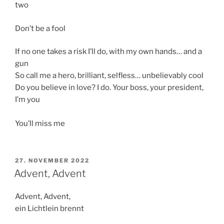
two
Don’t be a fool
If no one takes a risk I’ll do, with my own hands… and a
gun
So call me a hero, brilliant, selfless… unbelievably cool
Do you believe in love? I do. Your boss, your president,
I’m you
You’ll miss me
VERÖFFENTLICHT
27. NOVEMBER 2022
AM
Advent, Advent
Advent, Advent,
ein Lichtlein brennt