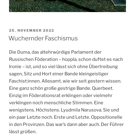
VERÖFFENTLICHT
25. NOVEMBER 2022
AM
Wuchernder Faschismus
Die Duma, das altehrwürdige Parlament der
Russischen Föderation – hoppla, schon duftet es nach
Ironie – ist, und so viel lässt sich ohne Übertreibung
sagen, Sitz und Hort einer Bande kleingeistiger
Faschist:innen. Allesamt, wie wir seit gestern wissen.
Eine ganz schön große gestrige Bande. Querbeet.
Einzig im Föderationsrat erklingen oder vielmehr
verklingen noch menschliche Stimmen. Eine
wenigstens. Höchstens. Lyudmila Narusova. Sie und
ein paar Letzte noch. Erste und Letzte. Oppositionelle
in den Provinzen. Das war’s dann aber auch. Der Führer
lässt grüßen.